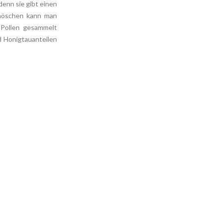
denn sie gibt einen
enhöschen kann man
Pollen gesammelt
d Honigtauanteilen
.