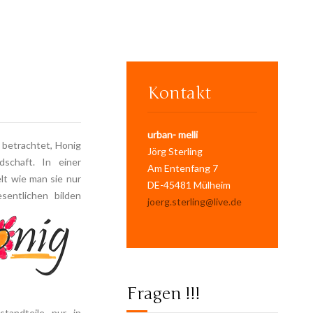
Kontakt
urban- melli
 betrachtet, Honig
Jörg Sterling
dschaft. In einer
Am Entenfang 7
lt wie man sie nur
DE-45481 Mülheim
entlichen bilden
joerg.sterling@live.de
Fragen !!!
tandteile nur in