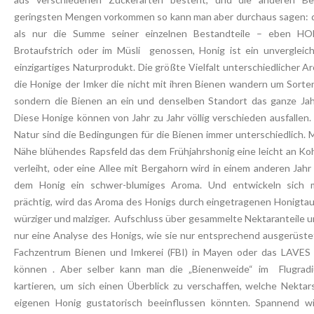
geringsten Mengen vorkommen so kann man aber durchaus sagen: d
als nur die Summe seiner einzelnen Bestandteile – eben HON
Brotaufstrich oder im Müsli genossen, Honig ist ein unvergleich
einzigartiges Naturprodukt. Die größte Vielfalt unterschiedlicher 
die Honige der Imker die nicht mit ihren Bienen wandern um Sorte
sondern die Bienen an ein und denselben Standort das ganze Jah
Diese Honige können von Jahr zu Jahr völlig verschieden ausfallen.
Natur sind die Bedingungen für die Bienen immer unterschiedlich. Ma
Nähe blühendes Rapsfeld das dem Frühjahrshonig eine leicht an Ko
verleiht, oder eine Allee mit Bergahorn wird in einem anderen Jahr
dem Honig ein schwer-blumiges Aroma. Und entwickeln sich ma
prächtig, wird das Aroma des Honigs durch eingetragenen Honigtau
würziger und malziger. Aufschluss über gesammelte Nektaranteile u
nur eine Analyse des Honigs, wie sie nur entsprechend ausgerüste
Fachzentrum Bienen und Imkerei (FBI) in Mayen oder das LAVES i
können . Aber selber kann man die „Bienenweide“ im Flugradi
kartieren, um sich einen Überblick zu verschaffen, welche Nekt
eigenen Honig gustatorisch beeinflussen könnten. Spannend w