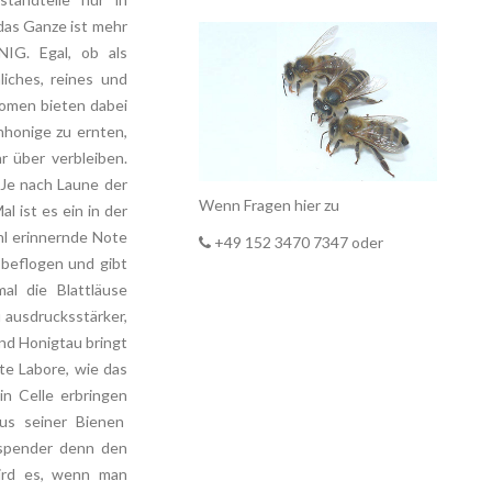
as Ganze ist mehr
IG. Egal, ob als
liches, reines und
Aromen bieten dabei
nhonige zu ernten,
r über verbleiben.
 Je nach Laune der
Wenn Fragen hier zu
l ist es ein in der
hl erinnernde Note
+49 152 3470 7347 oder
 beflogen und gibt
l die Blattläuse
 ausdrucksstärker,
nd Honigtau bringt
te Labore, wie das
n Celle erbringen
us seiner Bienen
arspender denn den
ird es, wenn man