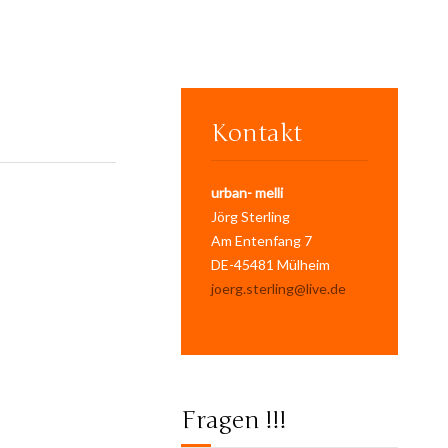
Kontakt
urban- melli
Jörg Sterling
Am Entenfang 7
DE-45481 Mülheim
joerg.sterling@live.de
Fragen !!!