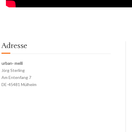
Adresse
urban- melli
Jörg Sterling
Am Entenfang 7
DE-45481 Mülheim